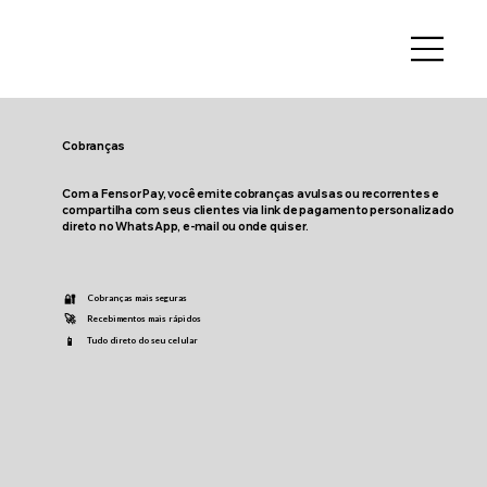
Cobranças
Com a Fensor Pay, você emite cobranças avulsas ou recorrentes e
compartilha com seus clientes via link de pagamento personalizado
direto no WhatsApp, e-mail ou onde quiser.
🔐
Cobranças mais seguras
🚀
Recebimentos mais rápidos
📱
Tudo direto do seu celular