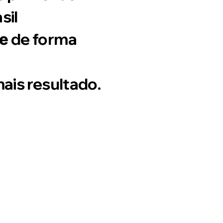
sil
de forma
te
mais resultado.